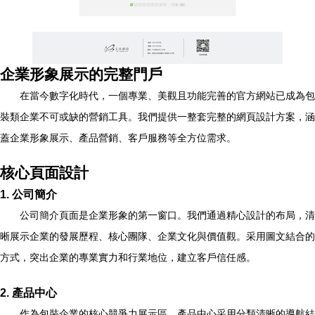
企業形象展示的完整門戶
在當今數字化時代，一個專業、美觀且功能完善的官方網站已成為包
裝類企業不可或缺的營銷工具。我們提供一整套完整的網頁設計方案，涵
蓋企業形象展示、產品營銷、客戶服務等全方位需求。
核心頁面設計
1. 公司簡介
公司簡介頁面是企業形象的第一窗口。我們通過精心設計的布局，清
晰展示企業的發展歷程、核心團隊、企業文化與價值觀。采用圖文結合的
方式，突出企業的專業實力和行業地位，建立客戶信任感。
2. 產品中心
作為包裝企業的核心競爭力展示區，產品中心采用分類清晰的導航結