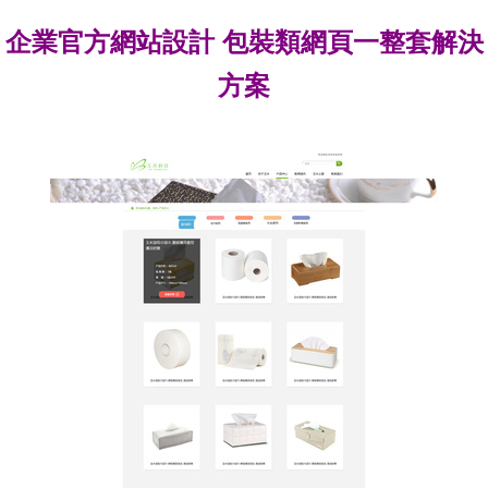
企業官方網站設計 包裝類網頁一整套解決
方案