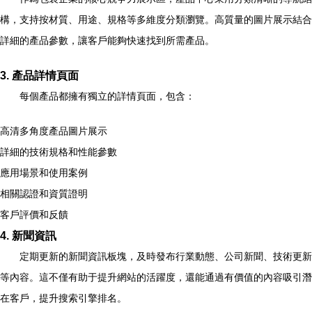
構，支持按材質、用途、規格等多維度分類瀏覽。高質量的圖片展示結合
詳細的產品參數，讓客戶能夠快速找到所需產品。
3. 產品詳情頁面
每個產品都擁有獨立的詳情頁面，包含：
高清多角度產品圖片展示
詳細的技術規格和性能參數
應用場景和使用案例
相關認證和資質證明
客戶評價和反饋
4. 新聞資訊
定期更新的新聞資訊板塊，及時發布行業動態、公司新聞、技術更新
等內容。這不僅有助于提升網站的活躍度，還能通過有價值的內容吸引潛
在客戶，提升搜索引擎排名。